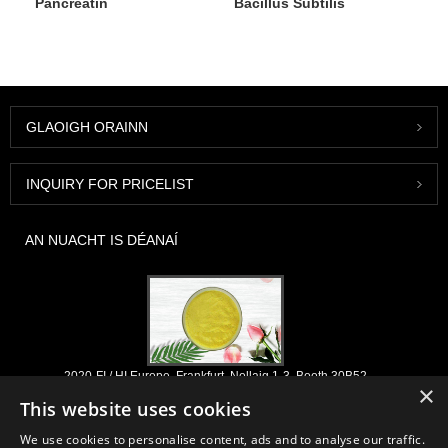
Pancreatin
Bacillus Subtilis
GLAOIGH ORAINN
INQUIRY FOR PRICELIST
AN NUACHT IS DÉANAÍ
2020-FI / HI Europe, Frankfurt, Nollaig 1-3, Booth 30B52
×
2021/03/30
This website uses cookies
Déanaimid na comhábhair agus na táirgí riachtanacha a fhorbairt, a
We use cookies to personalise content, ads and to analyse our traffic.