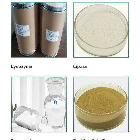
Lysozyme
Lipase