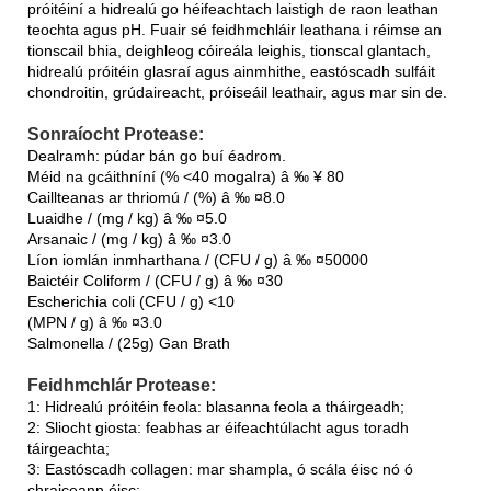
próitéiní a hidrealú go héifeachtach laistigh de raon leathan
teochta agus pH. Fuair ​​sé feidhmchláir leathana i réimse an
tionscail bhia, deighleog cóireála leighis, tionscal glantach,
hidrealú próitéin glasraí agus ainmhithe, eastóscadh sulfáit
chondroitin, grúdaireacht, próiseáil leathair, agus mar sin de.
Sonraíocht Protease:
Dealramh: púdar bán go buí éadrom.
Méid na gcáithníní (% <40 mogalra) â ‰ ¥ 80
Caillteanas ar thriomú / (%) â ‰ ¤8.0
Luaidhe / (mg / kg) â ‰ ¤5.0
Arsanaic / (mg / kg) â ‰ ¤3.0
Líon iomlán inmharthana / (CFU / g) â ‰ ¤50000
Baictéir Coliform / (CFU / g) â ‰ ¤30
Escherichia coli (CFU / g) <10
(MPN / g) â ‰ ¤3.0
Salmonella / (25g) Gan Brath
Feidhmchlár Protease:
1: Hidrealú próitéin feola: blasanna feola a tháirgeadh;
2: Sliocht giosta: feabhas ar éifeachtúlacht agus toradh
táirgeachta;
3: Eastóscadh collagen: mar shampla, ó scála éisc nó ó
chraiceann éisc;