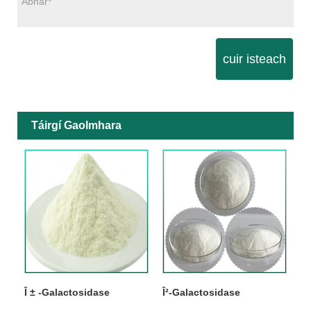
cuir isteach
Táirgí Gaolmhara
Î ± -Galactosidase
Î²-Galactosidase