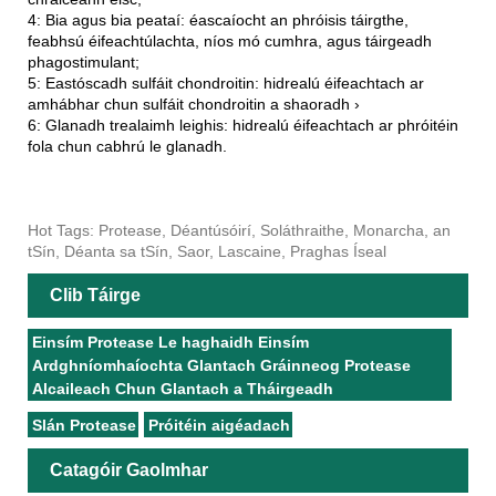
4: Bia agus bia peataí: éascaíocht an phróisis táirgthe,
feabhsú éifeachtúlachta, níos mó cumhra, agus táirgeadh
phagostimulant;
5: Eastóscadh sulfáit chondroitin: hidrealú éifeachtach ar
amhábhar chun sulfáit chondroitin a shaoradh ›
6: Glanadh trealaimh leighis: hidrealú éifeachtach ar phróitéin
fola chun cabhrú le glanadh.
Hot Tags: Protease, Déantúsóirí, Soláthraithe, Monarcha, an
tSín, Déanta sa tSín, Saor, Lascaine, Praghas Íseal
Clib Táirge
Einsím Protease Le haghaidh Einsím
Ardghníomhaíochta Glantach Gráinneog Protease
Alcaileach Chun Glantach a Tháirgeadh
Slán Protease
Próitéin aigéadach
Catagóir Gaolmhar