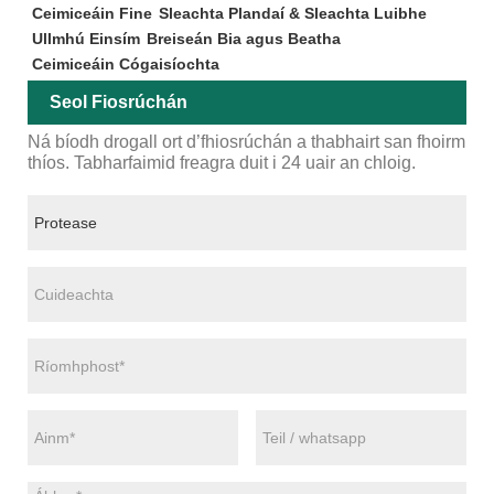
Ceimiceáin Fine
Sleachta Plandaí & Sleachta Luibhe
Ullmhú Einsím
Breiseán Bia agus Beatha
Ceimiceáin Cógaisíochta
Seol Fiosrúchán
Ná bíodh drogall ort d’fhiosrúchán a thabhairt san fhoirm
thíos. Tabharfaimid freagra duit i 24 uair an chloig.