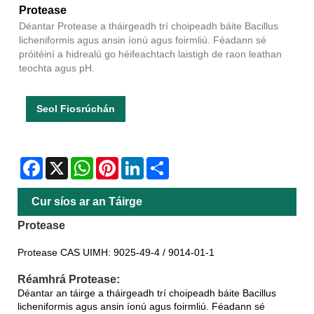
Protease
Déantar Protease a tháirgeadh trí choipeadh báite Bacillus
licheniformis agus ansin íonú agus foirmliú. Féadann sé
próitéiní a hidrealú go héifeachtach laistigh de raon leathan
teochta agus pH.
Seol Fiosrúchán
Facebook
X
WhatsApp
Pinterest
LinkedIn
Share
Cur síos ar an Táirge
Protease
Protease CAS UIMH: 9025-49-4 / 9014-01-1
Réamhrá Protease:
Déantar an táirge a tháirgeadh trí choipeadh báite Bacillus
licheniformis agus ansin íonú agus foirmliú. Féadann sé