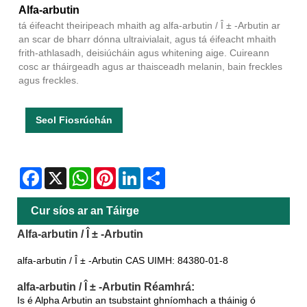
Alfa-arbutin
tá éifeacht theiripeach mhaith ag alfa-arbutin / Î ± -Arbutin ar
an scar de bharr dónna ultraivialait, agus tá éifeacht mhaith
frith-athlasadh, deisiúcháin agus whitening aige. Cuireann
cosc ​​ar tháirgeadh agus ar thaisceadh melanin, bain freckles
agus freckles.
Seol Fiosrúchán
Facebook
X
WhatsApp
Pinterest
LinkedIn
Share
Cur síos ar an Táirge
Alfa-arbutin / Î ± -Arbutin
alfa-arbutin / Î ± -Arbutin CAS UIMH: 84380-01-8
alfa-arbutin / Î ± -Arbutin Réamhrá:
Is é Alpha Arbutin an tsubstaint ghníomhach a tháinig ó