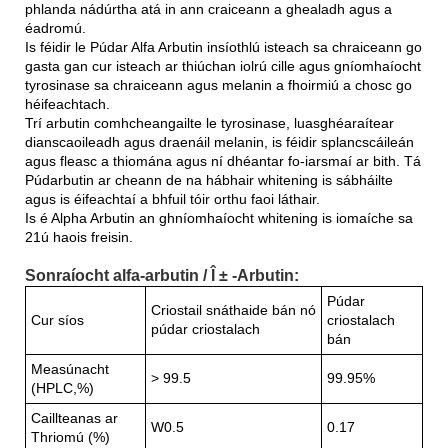
phlanda nádúrtha atá in ann craiceann a ghealadh agus a
éadromú.
Is féidir le Púdar Alfa Arbutin insíothlú isteach sa chraiceann go
gasta gan cur isteach ar thiúchan iolrú cille agus gníomhaíocht
tyrosinase sa chraiceann agus melanin a fhoirmiú a chosc go
héifeachtach.
Trí arbutin comhcheangailte le tyrosinase, luasghéaraítear
dianscaoileadh agus draenáil melanin, is féidir splancscáileán
agus fleasc a thiomána agus ní dhéantar fo-iarsmaí ar bith. Tá
Púdarbutin ar cheann de na hábhair whitening is sábháilte
agus is éifeachtaí a bhfuil tóir orthu faoi láthair.
Is é Alpha Arbutin an ghníomhaíocht whitening is iomaíche sa
21ú haois freisin.
Sonraíocht alfa-arbutin / Î ± -Arbutin:
Púdar
Criostail snáthaide bán nó
Cur síos
criostalach
púdar criostalach
bán
Measúnacht
> 99.5
99.95%
(HPLC,%)
Caillteanas ar
W0.5
0.17
Thriomú (%)