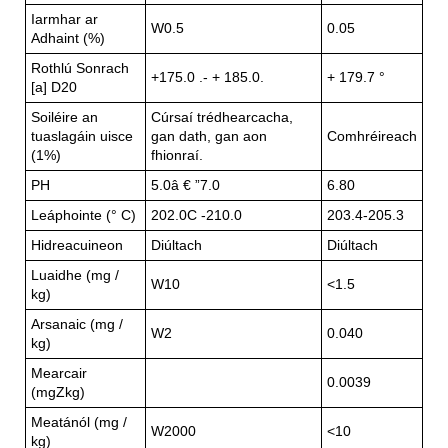
Iarmhar ar
W0.5
0.05
Adhaint (%)
Rothlú Sonrach
+175.0 .- + 185.0.
+ 179.7 °
[a] D20
Soiléire an
Cúrsaí trédhearcacha,
tuaslagáin uisce
gan dath, gan aon
Comhréireach
(1%)
fhionraí.
PH
5.0â € ”7.0
6.80
Leáphointe (° C)
202.0C -210.0
203.4-205.3
Hidreacuineon
Diúltach
Diúltach
Luaidhe (mg /
W10
<1.5
kg)
Arsanaic (mg /
W2
0.040
kg)
Mearcair
0.0039
(mgZkg)
Meatánól (mg /
W2000
<10
kg)