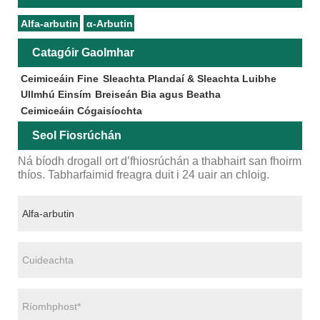
Alfa-arbutin
α-Arbutin
Catagóir Gaolmhar
Ceimiceáin Fine
Sleachta Plandaí & Sleachta Luibhe
Ullmhú Einsím
Breiseán Bia agus Beatha
Ceimiceáin Cógaisíochta
Seol Fiosrúchán
Ná bíodh drogall ort d’fhiosrúchán a thabhairt san fhoirm
thíos. Tabharfaimid freagra duit i 24 uair an chloig.