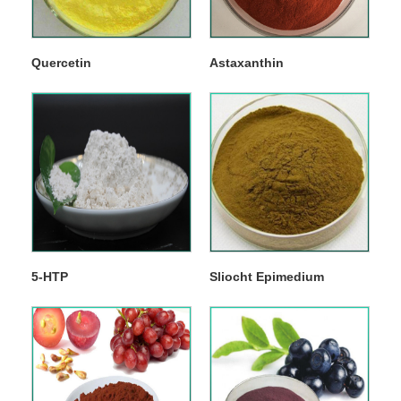
Quercetin
Astaxanthin
5-HTP
Sliocht Epimedium