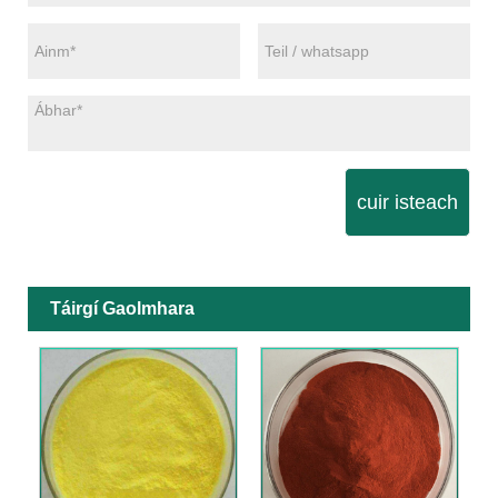
cuir isteach
Táirgí Gaolmhara