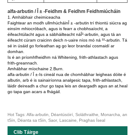
alfa-arbutin / Î ± -Feidhm & Feidhm Feidhmiúcháin
1. Amhábhair cheimiceacha
Faightear an modh ullmhúcháinÎ ± -arbutin trí thiontú siúcra ag
einsím mhiocróbach, agus is fearr a chobhsaíocht, a
éifeachtúlacht agus a sábháilteacht náÎ²-arbutin, agus tá an
éifeacht cúram craicinn deich n-uaire níos mó ná ²²-arbutin. Tá
sé in úsáid go forleathan ag go leor brandaí cosmaidí ar
domhan.
Is é an príomhfheidhm ná Whitening, frith-athlastach agus
frith-greannach.
Amhábhar míochaine 2.Burn.
alfa-arbutin / Î ±-Is cineál nua de chomhábhar leigheas dóite é
albutin, arb é is sainairíonna analgesic tapa, frith-athlastach,
láidir deireadh a chur go tapa leis an deargadh agus an at.heal
go tapa gan acars a fhágáil.
Hot Tags: Alfa-arbutin, Déantúsóirí, Soláthraithe, Monarcha, an
tSín, Déanta sa tSín, Saor, Lascaine, Praghas Íseal
Clib Táirge