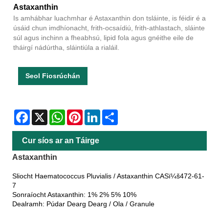
Astaxanthin
Is amhábhar luachmhar é Astaxanthin don tsláinte, is féidir é a
úsáid chun imdhíonacht, frith-ocsaídiú, frith-athlastach, sláinte
súl agus inchinn a fheabhsú, lipid fola agus gnéithe eile de
tháirgí nádúrtha, sláintiúla a rialáil.
Seol Fiosrúchán
Facebook
X
WhatsApp
Pinterest
LinkedIn
Share
Cur síos ar an Táirge
Astaxanthin
Sliocht Haematococcus Pluvialis / Astaxanthin CASï¼š472-61-
7
Sonraíocht Astaxanthin: 1% 2% 5% 10%
Dealramh: Púdar Dearg Dearg / Ola / Granule