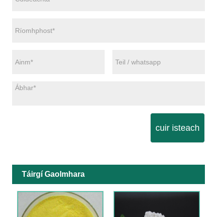
cuir isteach
Táirgí Gaolmhara