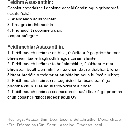
Feidhm Astaxanthin:
Cosaint cheadaithe i gcoinne ocsaídiúcháin agus grianghraf-
ocsaídiúcháin.
2. Atáirgeadh agus forbairt.
3. Freagra imdhíonachta.
4. Friotaíocht i gcoinne galair.
Iompar atáirgthe.
Feidhmchlár Astaxanthin:
1. Feidhmeach i réimse an bhia, úsáidtear é go príomha mar
bhreiseáin bia le haghaidh lí agus cúram sláinte;
2. Feidhmeach i réimse fothaí ainmhithe, úsáidtear é mar
bhreiseán beatha ainmhithe nua chun dath a thabhairt, lena n-
áirítear bradáin a thógtar ar an bhfeirm agus buíocáin uibhe;
3. Feidhmeach i réimse na cógaisíochta, úsáidtear é go
príomha chun ailse agus frith-oxidant a chosc;
4. Feidhmeach i réimse cosmaideach, úsáidtear é go príomha
chun cosaint Frithocsaídeoir agus UV.
Hot Tags: Astaxanthin, Déantúsóirí, Soláthraithe, Monarcha, an
tSín, Déanta sa tSín, Saor, Lascaine, Praghas Íseal