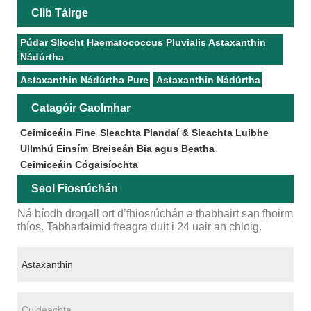
Clib Táirge
Púdar Sliocht Haematococcus Pluvialis Astaxanthin
Nádúrtha
Astaxanthin Nádúrtha Pure
Astaxanthin Nádúrtha
Catagóir Gaolmhar
Ceimiceáin Fine
Sleachta Plandaí & Sleachta Luibhe
Ullmhú Einsím
Breiseán Bia agus Beatha
Ceimiceáin Cógaisíochta
Seol Fiosrúchán
Ná bíodh drogall ort d’fhiosrúchán a thabhairt san fhoirm
thíos. Tabharfaimid freagra duit i 24 uair an chloig.