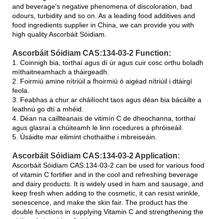
and beverage's negative phenomena of discoloration, bad
odours, turbidity and so on. As a leading food additives and
food ingredients supplier in China, we can provide you with
high quality Ascorbáit Sóidiam.
Ascorbáit Sóidiam CAS:134-03-2 Function:
1. Coinnigh bia, torthaí agus dí úr agus cuir cosc ​​orthu boladh
míthaitneamhach a tháirgeadh.
2. Foirmiú amine nítriúil a fhoirmiú ó aigéad nítriúil i dtáirgí
feola.
3. Feabhas a chur ar cháilíocht taos agus déan bia bácáilte a
leathnú go dtí a mhéid.
4. Déan na caillteanais de vitimín C de dheochanna, torthaí
agus glasraí a chúiteamh le linn rocedures a phróiseáil.
5. Úsáidte mar eilimint chothaithe i mbreiseáin.
Ascorbáit Sóidiam CAS:134-03-2 Application:
Ascorbáit Sóidiam CAS:134-03-2 can be used for various food
of vitamin C fortifier and in the cool and refreshing beverage
and dairy products. It is widely used in ham and sausage, and
keep fresh when adding to the cosmetic, it can resist wrinkle,
senescence, and make the skin fair. The product has the
double functions in supplying Vitamin C and strengthening the