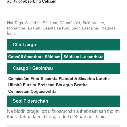
ability of absorbing Calcium.
Hot Tags: Ascorbáit Sóidiam, Déantúsóirí, Soláthraithe,
Monarcha, an tSín, Déanta sa tSín, Saor, Lascaine, Praghas
Íseal
Clib Táirge
Capsúil Ascorbate Sóidiam
Sóidiam L-ascorbate
Catagóir Gaolmhar
Ceimiceáin Fine
Sleachta Plandaí & Sleachta Luibhe
Ullmhú Einsím
Breiseán Bia agus Beatha
Ceimiceáin Cógaisíochta
Seol Fiosrúchán
Ná bíodh drogall ort d’fhiosrúchán a thabhairt san fhoirm
thíos. Tabharfaimid freagra duit i 24 uair an chloig.