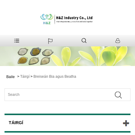
>
Táirgí
>
Breiseán Bia agus Beatha
Baile
TÁIRGÍ