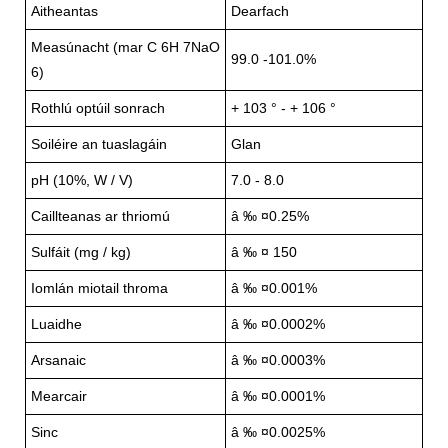
Aitheantas
Dearfach
Measúnacht (mar C 6H 7NaO
99.0 -101.0%
6)
Rothlú optúil sonrach
+ 103 ° - + 106 °
Soiléire an tuaslagáin
Glan
pH (10%, W / V)
7.0 - 8.0
Caillteanas ar thriomú
â ‰ ¤0.25%
Sulfáit (mg / kg)
â ‰ ¤ 150
Iomlán miotail throma
â ‰ ¤0.001%
Luaidhe
â ‰ ¤0.0002%
Arsanaic
â ‰ ¤0.0003%
Mearcair
â ‰ ¤0.0001%
Sinc
â ‰ ¤0.0025%