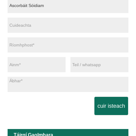
cuir isteach
Táirgí Gaolmhara