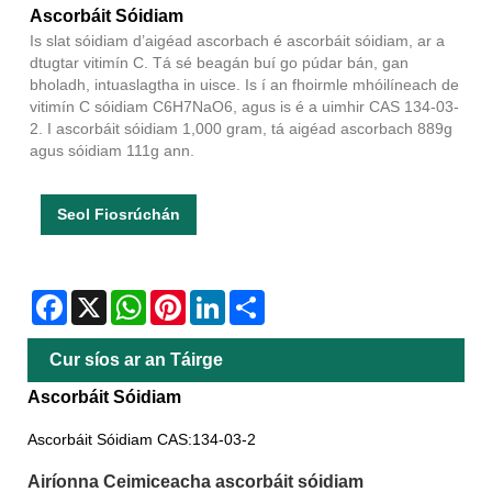
Ascorbáit Sóidiam
Is slat sóidiam d’aigéad ascorbach é ascorbáit sóidiam, ar a
dtugtar vitimín C. Tá sé beagán buí go púdar bán, gan
bholadh, intuaslagtha in uisce. Is í an fhoirmle mhóilíneach de
vitimín C sóidiam C6H7NaO6, agus is é a uimhir CAS 134-03-
2. I ascorbáit sóidiam 1,000 gram, tá aigéad ascorbach 889g
agus sóidiam 111g ann.
Seol Fiosrúchán
Facebook
X
WhatsApp
Pinterest
LinkedIn
Share
Cur síos ar an Táirge
Ascorbáit Sóidiam
Ascorbáit Sóidiam CAS:134-03-2
Airíonna Ceimiceacha ascorbáit sóidiam