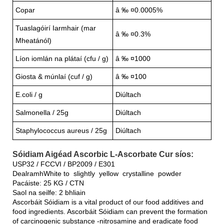
Copar
â ‰ ¤0.0005%
Tuaslagóirí Iarmhair (mar
â ‰ ¤0.3%
Mheatánól)
Líon iomlán na plátaí (cfu / g)
â ‰ ¤1000
Giosta & múnlaí (cuf / g)
â ‰ ¤100
E.coli / g
Diúltach
Salmonella / 25g
Diúltach
Staphylococcus aureus / 25g
Diúltach
Sóidiam Aigéad Ascorbic L-Ascorbate Cur síos:
USP32 / FCCVI / BP2009 / E301
DealramhWhite to slightly yellow crystalline powder
Pacáiste: 25 KG / CTN
Saol na seilfe: 2 bhliain
Ascorbáit Sóidiam is a vital product of our food additives and
food ingredients. Ascorbáit Sóidiam can prevent the formation
of carcinogenic substance -nitrosamine and eradicate food