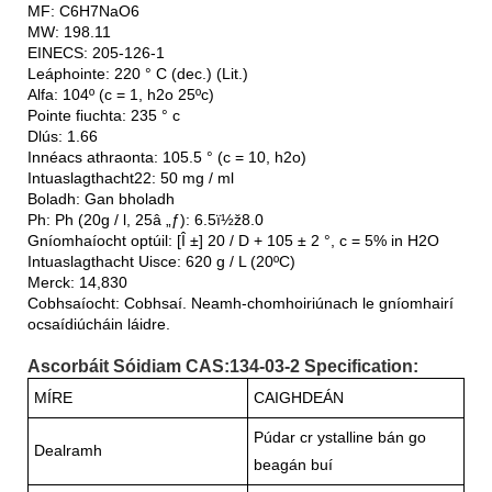
MF: C6H7NaO6
MW: 198.11
EINECS: 205-126-1
Leáphointe: 220 ° C (dec.) (Lit.)
Alfa: 104º (c = 1, h2o 25ºc)
Pointe fiuchta: 235 ° c
Dlús: 1.66
Innéacs athraonta: 105.5 ° (c = 10, h2o)
Intuaslagthacht22: 50 mg / ml
Boladh: Gan bholadh
Ph: Ph (20g / l, 25â „ƒ): 6.5ï½ž8.0
Gníomhaíocht optúil: [Î ±] 20 / D + 105 ± 2 °, c = 5% in H2O
Intuaslagthacht Uisce: 620 g / L (20ºC)
Merck: 14,830
Cobhsaíocht: Cobhsaí. Neamh-chomhoiriúnach le gníomhairí
ocsaídiúcháin láidre.
Ascorbáit Sóidiam CAS:134-03-2 Specification:
MÍRE
CAIGHDEÁN
Púdar cr ystalline bán go
Dealramh
beagán buí