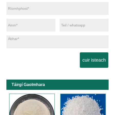
cuir isteach
Táirgí Gaolmhara