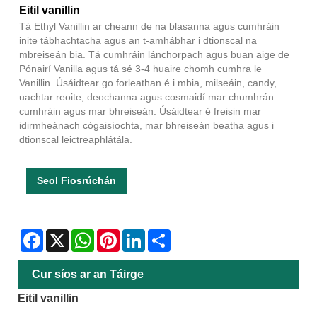
Eitil vanillin
Tá Ethyl Vanillin ar cheann de na blasanna agus cumhráin
inite tábhachtacha agus an t-amhábhar i dtionscal na
mbreiseán bia. Tá cumhráin lánchorpach agus buan aige de
Pónairí Vanilla agus tá sé 3-4 huaire chomh cumhra le
Vanillin. Úsáidtear go forleathan é i mbia, milseáin, candy,
uachtar reoite, deochanna agus cosmaidí mar chumhrán
cumhráin agus mar bhreiseán. Úsáidtear é freisin mar
idirmheánach cógaisíochta, mar bhreiseán beatha agus i
dtionscal leictreaphlátála.
Seol Fiosrúchán
Facebook
X
WhatsApp
Pinterest
LinkedIn
Share
Cur síos ar an Táirge
Eitil vanillin