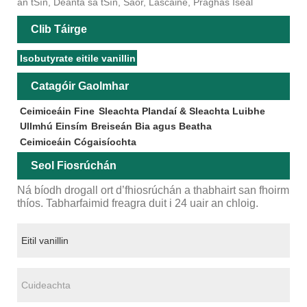
an tSín, Déanta sa tSín, Saor, Lascaine, Praghas Íseal
Clib Táirge
Isobutyrate eitile vanillin
Catagóir Gaolmhar
Ceimiceáin Fine
Sleachta Plandaí & Sleachta Luibhe
Ullmhú Einsím
Breiseán Bia agus Beatha
Ceimiceáin Cógaisíochta
Seol Fiosrúchán
Ná bíodh drogall ort d’fhiosrúchán a thabhairt san fhoirm
thíos. Tabharfaimid freagra duit i 24 uair an chloig.