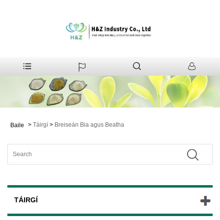
>
Táirgí
>
Breiseán Bia agus Beatha
Baile
TÁIRGÍ