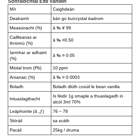
Sonraíochtaí Eitil Vanillin
Mír
Caighdeán
Dealramh
bán go buícrystal éadrom
Measúnacht (%)
â ‰ ¥ 99
Caillteanas ar
â ‰ ¤0.50
thriomú (%)
Iarmhar ar adhaint
â ‰ ¤ 0.05
(%)
Miotal trom (Pb)
10 ppm
Arsanaic (%)
â ‰ ¤ 0.0003
Boladh
Boladh dlúth cosúil le bean vanilla
Is féidir 1g smaple a thuaslagadh in
Intuaslagthacht
alcól 3ml 70%
Leáphointe (â „ƒ)
76 ~ 78
Stóráil
sa scáth
Pacáil
25kg / druma