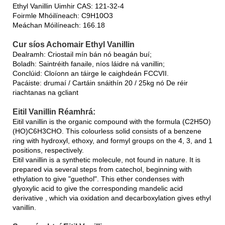
Ethyl Vanillin Uimhir CAS: 121-32-4
Foirmle Mhóilíneach: C9H10O3
Meáchan Móilíneach: 166.18
Cur síos Achomair Ethyl Vanillin
Dealramh: Criostail mín bán nó beagán buí;
Boladh: Saintréith fanaile, níos láidre ná vanillin;
Conclúid: Cloíonn an táirge le caighdeán FCCVII.
Pacáiste: drumaí / Cartáin snáithín 20 / 25kg nó De réir
riachtanas na gcliant
Eitil Vanillin Réamhrá:
Eitil vanillin is the organic compound with the formula (C2H5O)
(HO)C6H3CHO. This colourless solid consists of a benzene
ring with hydroxyl, ethoxy, and formyl groups on the 4, 3, and 1
positions, respectively.
Eitil vanillin is a synthetic molecule, not found in nature. It is
prepared via several steps from catechol, beginning with
ethylation to give "guethol". This ether condenses with
glyoxylic acid to give the corresponding mandelic acid
derivative , which via oxidation and decarboxylation gives ethyl
vanillin.