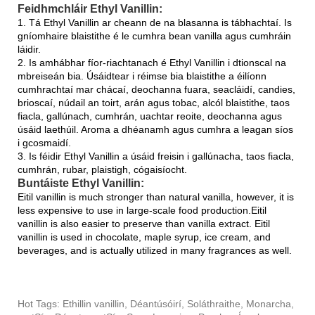
Feidhmchláir Ethyl Vanillin:
1. Tá Ethyl Vanillin ar cheann de na blasanna is tábhachtaí. Is
gníomhaire blaistithe é le cumhra bean vanilla agus cumhráin
láidir.
2. Is amhábhar fíor-riachtanach é Ethyl Vanillin i dtionscal na
mbreiseán bia. Úsáidtear i réimse bia blaistithe a éilíonn
cumhrachtaí mar chácaí, deochanna fuara, seacláidí, candies,
brioscaí, núdail an toirt, arán agus tobac, alcól blaistithe, taos
fiacla, gallúnach, cumhrán, uachtar reoite, deochanna agus
úsáid laethúil. Aroma a dhéanamh agus cumhra a leagan síos
i gcosmaidí.
3. Is féidir Ethyl Vanillin a úsáid freisin i gallúnacha, taos fiacla,
cumhrán, rubar, plaistigh, cógaisíocht.
Buntáiste Ethyl Vanillin:
Eitil vanillin is much stronger than natural vanilla, however, it is
less expensive to use in large-scale food production.Eitil
vanillin is also easier to preserve than vanilla extract. Eitil
vanillin is used in chocolate, maple syrup, ice cream, and
beverages, and is actually utilized in many fragrances as well.
Hot Tags: Ethillin vanillin, Déantúsóirí, Soláthraithe, Monarcha,