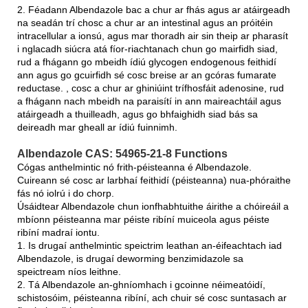
2. Féadann Albendazole bac a chur ar fhás agus ar atáirgeadh
na seadán trí chosc a chur ar an intestinal agus an próitéin
intracellular a ionsú, agus mar thoradh air sin theip ar pharasít
i nglacadh siúcra atá fíor-riachtanach chun go mairfidh siad,
rud a fhágann go mbeidh ídiú glycogen endogenous feithidí
ann agus go gcuirfidh sé cosc ​​breise ar an gcóras fumarate
reductase. , cosc ​​a chur ar ghiniúint trífhosfáit adenosine, rud
a fhágann nach mbeidh na paraisítí in ann maireachtáil agus
atáirgeadh a thuilleadh, agus go bhfaighidh siad bás sa
deireadh mar gheall ar ídiú fuinnimh.
Albendazole CAS: 54965-21-8 Functions
Cógas anthelmintic nó frith-péisteanna é Albendazole.
Cuireann sé cosc ​​ar larbhaí feithidí (péisteanna) nua-phóraithe
fás nó iolrú i do chorp.
Úsáidtear Albendazole chun ionfhabhtuithe áirithe a chóireáil a
mbíonn péisteanna mar péiste ribíní muiceola agus péiste
ribíní madraí iontu.
1. Is drugaí anthelmintic speictrim leathan an-éifeachtach iad
Albendazole, is drugaí deworming benzimidazole sa
speictream níos leithne.
2. Tá Albendazole an-ghníomhach i gcoinne néimeatóidí,
schistosóim, péisteanna ribíní, ach chuir sé cosc ​​suntasach ar