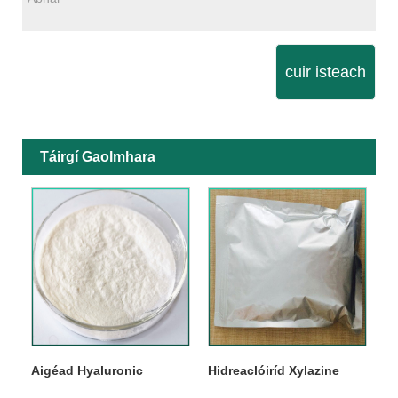
cuir isteach
Táirgí Gaolmhara
Aigéad Hyaluronic
Hidreaclóiríd Xylazine