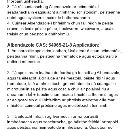
fhorbairt uibheacha.
3. Tá ról suntasach ag Albendazole ar néimeatóidí
seadánacha in éagsúlacht ainmhithe, schistosóim, péisteanna
ribíní agus cysticerci maidir le hathdhéanamh.
4. Cuirtear Albendazole i bhfeidhm chun fáil réidh le péiste
cruinn, is féidir péiste péine, hookworm, whipworm, a úsáid
freisin chun beostoc a dhífhoirmiú.
Albendazole CAS: 54965-21-8 Application:
1. Antiparasitic speictrim leathan; Úsáidtear é chun néimeatóid,
péisteanna ribíní, péisteanna trematóide agus ectoparasítí a
dhíbirt i mbeostoc.
2. Tá speictream leathan de éarthaigh feithidí ag Albendazole,
agus tá éifeacht láidir aige ar néimeatóid, péiste ribíní agus
trematode; Is é a mheicníocht gníomhaíochta ná ceangal le
microtubulin sa péiste agus cosc ​​a chur air polaiméiriú a
dhéanamh leÎ ±-tubulin chun micrea-bhúitéil a fhoirmiú, agus
ar an gcaoi sin dul i bhfeidhm ar phróisis atáirgthe cille mar
mhiotóis, cóimeáil próitéine agus meitibileacht fuinnimh.
3. Tá éifeacht mhaith ag Ivermectin ar na paraisítí
inmheánacha agus seachtracha, go háirithe feithidí artrapóid
agus péisteanna néimeatóide inmheánacha; Úsáidtear go