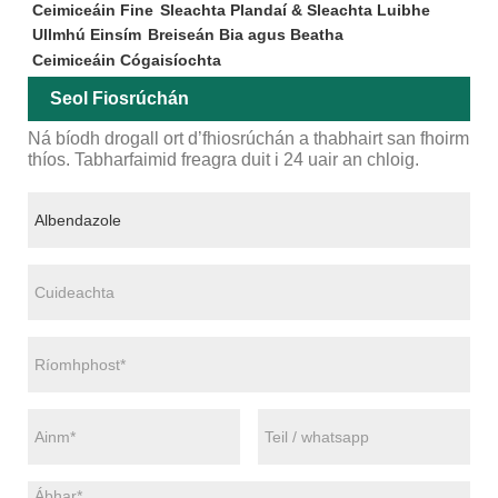
Ceimiceáin Fine
Sleachta Plandaí & Sleachta Luibhe
Ullmhú Einsím
Breiseán Bia agus Beatha
Ceimiceáin Cógaisíochta
Seol Fiosrúchán
Ná bíodh drogall ort d’fhiosrúchán a thabhairt san fhoirm
thíos. Tabharfaimid freagra duit i 24 uair an chloig.