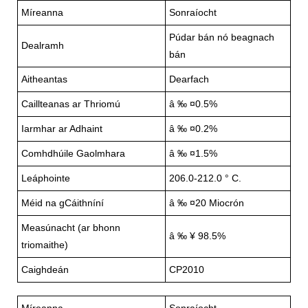
Míreanna
Sonraíocht
Púdar bán nó beagnach
Dealramh
bán
Aitheantas
Dearfach
Caillteanas ar Thriomú
â ‰ ¤0.5%
Iarmhar ar Adhaint
â ‰ ¤0.2%
Comhdhúile Gaolmhara
â ‰ ¤1.5%
Leáphointe
206.0-212.0 ° C.
Méid na gCáithníní
â ‰ ¤20 Miocrón
Measúnacht (ar bhonn
â ‰ ¥ 98.5%
triomaithe)
Caighdeán
CP2010
Míreanna
Sonraíocht