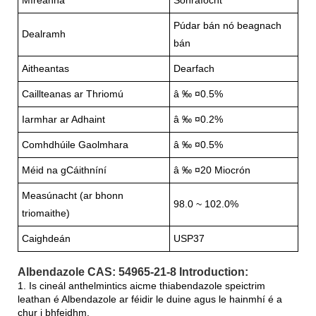
Púdar bán nó beagnach
Dealramh
bán
Aitheantas
Dearfach
Caillteanas ar Thriomú
â ‰ ¤0.5%
Iarmhar ar Adhaint
â ‰ ¤0.2%
Comhdhúile Gaolmhara
â ‰ ¤0.5%
Méid na gCáithníní
â ‰ ¤20 Miocrón
Measúnacht (ar bhonn
98.0 ~ 102.0%
triomaithe)
Caighdeán
USP37
Albendazole CAS: 54965-21-8 Introduction:
1. Is cineál anthelmintics aicme thiabendazole speictrim
leathan é Albendazole ar féidir le duine agus le hainmhí é a
chur i bhfeidhm.