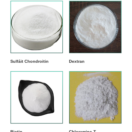
Sulfáit Chondroitin
Dextran
Biotin
Chloramine-T