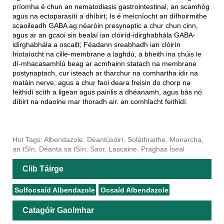
príomha é chun an nematodiasis gastrointestinal, an scamhóg
agus na ectoparasítí a dhíbirt; Is é meicníocht an dífhoirmithe
scaoileadh GABA ag néaróin presynaptic a chur chun cinn,
agus ar an gcaoi sin bealaí ian clóiríd-idirghabhála GABA-
idirghabhála a oscailt; Féadann sreabhadh ian clóirín
friotaíocht na cille-membrane a laghdú, a bheith ina chúis le
dí-mhacasamhlú beag ar acmhainn statach na membrane
postynaptach, cur isteach ar tharchur na comhartha idir na
matáin nerve, agus a chur faoi deara freisin do chorp na
feithidí scíth a ligean agus pairilis a dhéanamh, agus bás nó
díbirt na ndaoine mar thoradh air. an comhlacht feithidí.
Hot Tags: Albendazole, Déantúsóirí, Soláthraithe, Monarcha,
an tSín, Déanta sa tSín, Saor, Lascaine, Praghas Íseal
Clib Táirge
Sulfocsaíd Albendazole
Ocsaíd Albendazole
Catagóir Gaolmhar