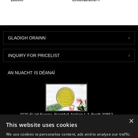
GLAOIGH ORAINN
INQUIRY FOR PRICELIST
AN NUACHT IS DÉANAÍ
2020-FI / HI Europe, Frankfurt, Nollaig 1-3, Booth 30B52
×
2021/03/30
This website uses cookies
Déanaimid na comhábhair agus na táirgí riachtanacha a fhorbairt, a
We use cookies to personalise content, ads and to analyse our traffic.
mhargú agus a dháileadh do thionscail nutraceuticals, forlíonta agus