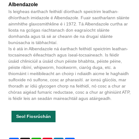
Albendazole
Is leigheas éarthach feithidí díorthach speictrim leathan-
dhíorthach imidazole é Albendazole. Fuair ​​saotharlann sláinte
ainmhithe glaxosmithkline é i 1972. Tá Albendazole curtha ar
liosta na gcógas riachtanach don eagraíocht sláinte
domhanda agus tá sé ar cheann de na drugaí sláinte
bunúsacha is tábhachtaí.
Is é atá in Albendazole ná éarthach feithidí speictrim leathan-
tocsaineach éifeachtach agus íseal-tocsaineach. Is féidir
úsáid chliniciúil a úsáid chun péiste bhabhta, péiste péine,
péiste ribíní, whipworm, hookworm, ciaróg duga, etc. a
thiomáint i meitibileacht an choirp i ndiaidh aicme le haghaidh
sulfoxide nó sulfone, cosc ​​ar pharasítí. ar ionsú glúcóis, mar
thoradh ar ídiú glycogen chorp na feithidí, nó cosc ​​a chur ar
chóras aigéad fumaric reductase, cosc ​​a chur ar ghiniúint ATP,
is féidir leis an seadán maireachtáil agus atáirgeadh.
Seol Fiosrúchán