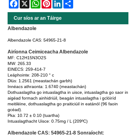
Facebook
X
WhatsApp
Pinterest
LinkedIn
Share
Cur síos ar an Táirge
Albendazole
Albendazole CAS: 54965-21-8
Airíonna Ceimiceacha Albendazole
MF: C12H15N3O2S
MW: 265.33
EINECS: 259-414-7
Leáphointe: 208-210 ° c
Dlús: 1.2561 (meastachán garbh)
Innéacs athraonta: 1.6740 (meastachán)
Dothuaslagtha go intuaslagtha in uisce, intuaslagtha go saor in
aigéad formach ainhidriúil, beagán intuaslagtha i gclóiríd
meitiléine, dothuaslagtha go praiticiúil in eatánól (96 faoin
gcéad).
Pka: 10.72 ± 0.10 (tuartha)
Intuaslagthacht Uisce: 0.75mg / L (209ºC)
Albendazole CAS: 54965-21-8 Sonraíocht: