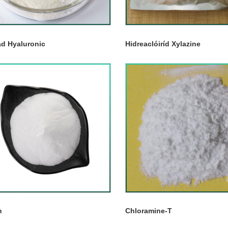
ad Hyaluronic
Hidreaclóiríd Xylazine
n
Chloramine-T