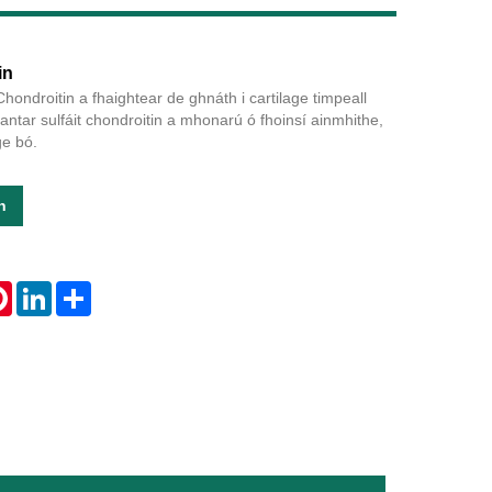
in
hondroitin a fhaightear de ghnáth i cartilage timpeall
Live
antar sulfáit chondroitin a mhonarú ó fhoinsí ainmhithe,
ge bó.
n
tsApp
Pinterest
LinkedIn
Share