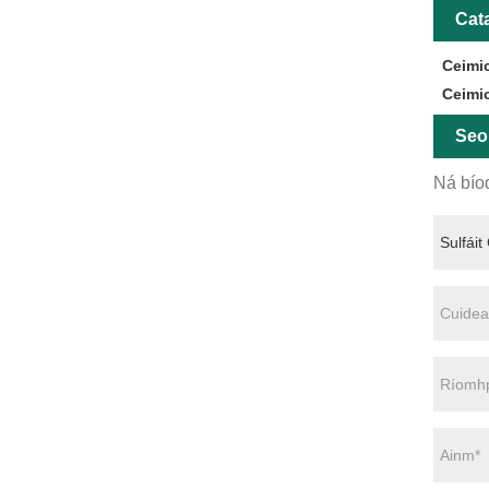
Cat
Ceimi
Ceimi
Seo
Ná bíod