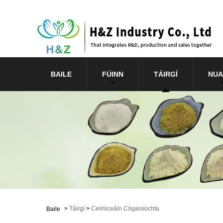
BAILE
FÚINN
TÁIRGÍ
NUA
>
Táirgí
>
Ceimiceáin Cógaisíochta
Baile