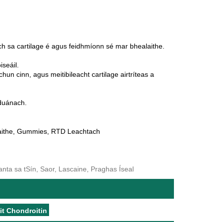
rach sa cartilage é agus feidhmíonn sé mar bhealaithe.
seáil.
un cinn, agus meitibileacht cartilage airtríteas a
 duánach.
thaithe, Gummies, RTD Leachtach
anta sa tSín, Saor, Lascaine, Praghas Íseal
it Chondroitin