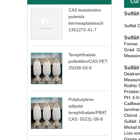
Cur 
CAS leaistiméire
Sulfái
poileistir
teirmeaplaisteach:
Sulfáit
1351272-41-7
Sulfái
Foinse
Grád: G
Terephthalate
Measún
poileitiléin/CAS PET:
Sulfái
25038-59-9
Dealram
Measún
Rothlú S
Próitéi
PH: 6.0
Polybutylene
Caillte
adipate
Iarmhar
terephthalate/PBAT
Clóiríd
CAS: 55231-08-8
Sulfáit
Miotail
Líon io
Giosta 