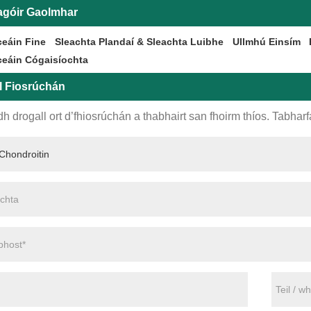
agóir Gaolmhar
ceáin Fine
Sleachta Plandaí & Sleachta Luibhe
Ullmhú Einsím
ceáin Cógaisíochta
l Fiosrúchán
h drogall ort d’fhiosrúchán a thabhairt san fhoirm thíos. Tabharfa