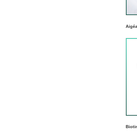
Aigé
Bioti