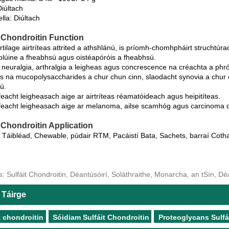
Diúltach
lla: Diúltach
t Chondroitin Function
rtilage airtríteas attrited a athshlánú, is príomh-chomhpháirt struchtú
íolúine a fheabhsú agus oistéapóróis a fheabhsú.
 neuralgia, arthralgia a leigheas agus concrescence na créachta a phrói
is na mucopolysaccharides a chur chun cinn, slaodacht synovia a chur ch
ú.
feacht leigheasach aige ar airtríteas réamatóideach agus heipitíteas.
ifeacht leigheasach aige ar melanoma, ailse scamhóg agus carcinoma
t Chondroitin Application
, Táibléad, Chewable, púdair RTM, Pacáistí Bata, Sachets, barraí Co
: Sulfáit Chondroitin, Déantúsóirí, Soláthraithe, Monarcha, an tSín, Dé
 Táirge
t chondroitin
Sóidiam Sulfáit Chondroitin
Proteoglycans Sulfá