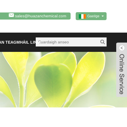
sales@huazanchemical.com
Gaeilge
AN TEAGMHÁIL LINN