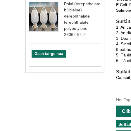
Polai (terephthalate
E.Coli: 
búitiléine)
Salmone
/terephthalate
Sulfái
terephthalate
1. An ca
polybutylene:
2. An d
26062-94-2
3. Déan
4. Sinté
fheabhs
Gach táirge nua
5. Tá éi
6. Tá é
Sulfái
Capsúil
Hot Tags
Clib
Sulfái