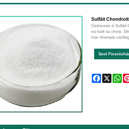
Sulfáit Chondroit
Ceimiceán é Sulfáit C
na hailt sa chorp. Dé
mar shampla cartila
Seol Fiosrúchá
Facebook
X
Wha