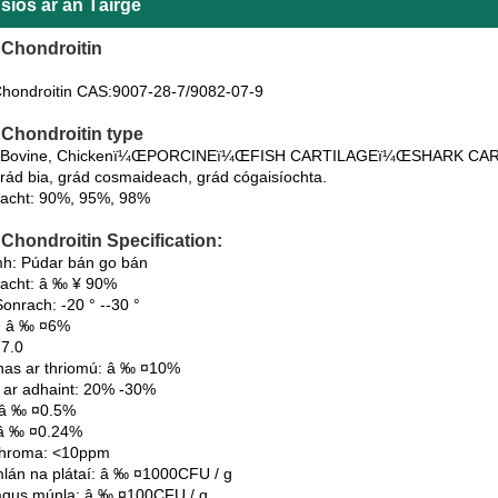
síos ar an Táirge
t Chondroitin
 Chondroitin CAS:9007-28-7/9082-07-9
t Chondroitin type
: Bovine, Chickenï¼ŒPORCINEï¼ŒFISH CARTILAGEï¼ŒSHARK CA
rád bia, grád cosmaideach, grád cógaisíochta.
acht: 90%, 95%, 98%
t Chondroitin Specification:
h: Púdar bán go bán
acht: â ‰ ¥ 90%
onrach: -20 ° --30 °
n: â ‰ ¤6%
-7.0
anas ar thriomú: â ‰ ¤10%
 ar adhaint: 20% -30%
: â ‰ ¤0.5%
: â ‰ ¤0.24%
 throma: <10ppm
mlán na plátaí: â ‰ ¤1000CFU / g
agus múnla: â ‰ ¤100CFU / g