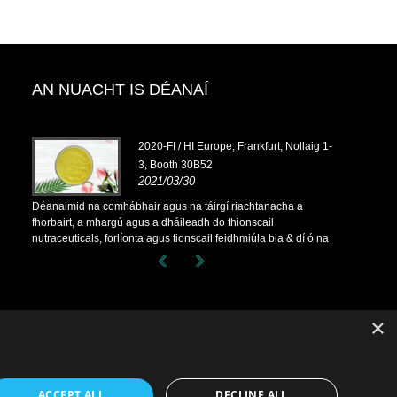
AN NUACHT IS DÉANAÍ
dh
2020-FI / HI Europe, Frankfurt, Nollaig 1-
3, Booth 30B52
2021/03/30
a
Déanaimid na comhábhair agus na táirgí riachtanacha a
Déanaimid na
fhorbairt, a mhargú agus a dháileadh do thionscail
fhorbairt, a 
dí ó na
nutraceuticals, forlíonta agus tionscail feidhmiúla bia & dí ó na
nutraceutical
sa
saoráidí monaraíochta príomhúla atá lonnaithe sa tSín, sa
saoráidí mona
againn
tSeapáin agus sa Chóiré, áit a bhfuil taithí blianta fada againn
tSeapáin agus
 ár
agus táimid seanbhunaithe. Rachaidh ár saineolas agus ár
agus táimid 
fud an
gcáil maidir le foinsiú chun leasa ár gcomhpháirtithe ar fud an
gcáil maidir 
domhain.
domhain.
×
ACCEPT ALL
DECLINE ALL