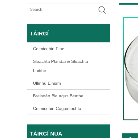
TÁIRGÍ
Ceimiceáin Fine
Sleachta Plandaí & Sleachta
Luibhe
Ullmhú Einsím
Breiseán Bia agus Beatha
Ceimiceáin Cógaisíochta
TÁIRGÍ NUA