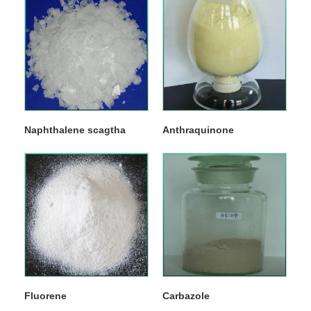
Naphthalene scagtha
Anthraquinone
Fluorene
Carbazole