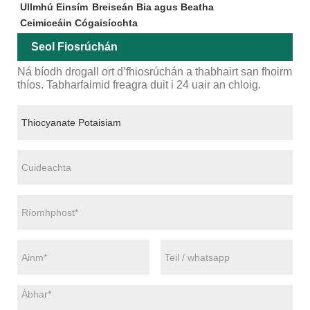
Ullmhú Einsím
Breiseán Bia agus Beatha
Ceimiceáin Cógaisíochta
Seol Fiosrúchán
Ná bíodh drogall ort d’fhiosrúchán a thabhairt san fhoirm
thíos. Tabharfaimid freagra duit i 24 uair an chloig.