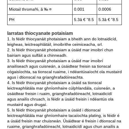
Miotail throma%, â ‰ ¤
0.001
0.0006
PH
5.3â € ”8.5
5.3â € ”8.5
Iarratas thiocyanate potaisiam
1. Is féidir thiocyanáit photaisiam a bheith ann do lotnaidicíd,
leigheas, leictreaphlátáil, imoibrithe ceimiceacha, srl.
2. Is féidir thiocyanáit photaisiam a úsáid mar imoibrí chun
bairiam agus sulfáit a chinneadh.
3. Is féidir thiocyanáit photaisiam a úsáid mar imoibrí
anailíseach agus cuisneán, a úsáidtear freisin sa tionscal
cógaisíochta, sa tionscal ruaime, i ndéantúsaíocht ola mustaird
agus i dtionscal na grianghrafadóireachta.
4. Is féidir thiocyanáit photaisiam a úsáid sa tionscal
leictreaphlátála mar ghníomhaire cúlphlandála, cuisneán, a
úsáidtear freisin i ruaim, grianghrafadóireacht, lotnaidicídí
agus anailís chruach, is féidir a úsáid freisin i ndéantús ola
mustaird agus drugaí.
5. Is féidir thiocyanáit photaisiam a úsáid i dtionscal
leictreaphlátála mar ghníomhaire tacaíochta plating, is féidir é
a úsáid freisin mar chuisneán. Úsáidtear é freisin i dtionscal na
ruaime, grianghrafadóireacht, lotnaidicídí agus chun anailís a