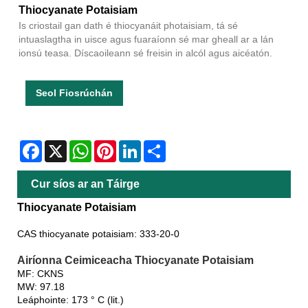
Thiocyanate Potaisiam
Is criostail gan dath é thiocyanáit photaisiam, tá sé
intuaslagtha in uisce agus fuaraíonn sé mar gheall ar a lán
ionsú teasa. Díscaoileann sé freisin in alcól agus aicéatón.
Seol Fiosrúchán
Facebook
X
WhatsApp
Pinterest
LinkedIn
Share
Cur síos ar an Táirge
Thiocyanate Potaisiam
CAS thiocyanate potaisiam: 333-20-0
Airíonna Ceimiceacha Thiocyanate Potaisiam
MF: CKNS
MW: 97.18
Leáphointe: 173 ° C (lit.)