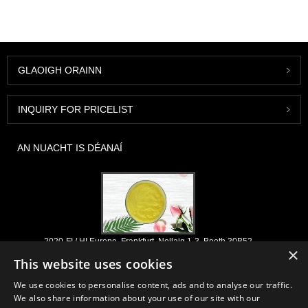
GLAOIGH ORAINN
INQUIRY FOR PRICELIST
AN NUACHT IS DÉANAÍ
2020-FI / HI Europe, Frankfurt, Nollaig 1-3, Booth 30B52
×
2021/03/30
This website uses cookies
Déanaimid na comhábhair agus na táirgí riachtanacha a fhorbairt, a
We use cookies to personalise content, ads and to analyse our traffic.
mhargú agus a dháileadh do thionscail nutraceuticals, forlíonta agus
We also share information about your use of our site with our
tionscail feidhmiúla bia & dí ó na saoráidí monaraíochta príomhúla atá