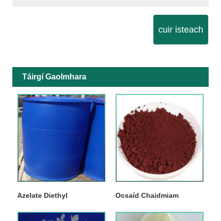
cuir isteach
Táirgí Gaolmhara
Azelate Diethyl
Ocsaíd Chaidmiam