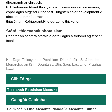
dhéanamh ar chruach.
6. Ullmhaíonn titrant thiocyanate.It aimsíonn sé iain iarainn,
copar agus airgead.Urine test.Tungsten color development.A
táscaire toirtmhéadrach de
thiúsóiriam.Refrigerant.Photographic thickener.
Stóráil thiocyanáit photaisiam
Déantar an seomra stórais a aeráil agus a thriomú ag teocht
íseal.
Hot Tags: Thiocyanate Potaisiam, Déantúsóirí, Soláthraithe,
Monarcha, an tSín, Déanta sa tSín, Saor, Lascaine, Praghas
Íseal
Clib Táirge
Tiocianáit Potaisiam Mercuric
Catagóir Gaolmhar
Ceimiceáin Fine
Sleachta Plandaí & Sleachta Luibhe