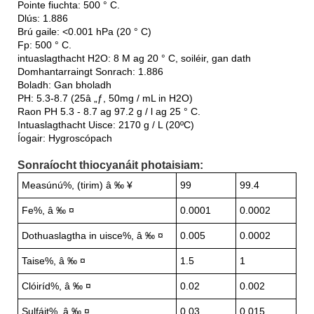
Pointe fiuchta: 500 ° C.
Dlús: 1.886
Brú gaile: <0.001 hPa (20 ° C)
Fp: 500 ° C.
intuaslagthacht H2O: 8 M ag 20 ° C, soiléir, gan dath
Domhantarraingt Sonrach: 1.886
Boladh: Gan bholadh
PH: 5.3-8.7 (25â „ƒ, 50mg / mL in H2O)
Raon PH 5.3 - 8.7 ag 97.2 g / l ag 25 ° C.
Intuaslagthacht Uisce: 2170 g / L (20ºC)
Íogair: Hygroscópach
Sonraíocht thiocyanáit photaisiam:
Measúnú%, (tirim) â ‰ ¥
99
99.4
Fe%, â ‰ ¤
0.0001
0.0002
Dothuaslagtha in uisce%, â ‰ ¤
0.005
0.0002
Taise%, â ‰ ¤
1.5
1
Clóiríd%, â ‰ ¤
0.02
0.002
Sulfáit%, â ‰ ¤
0.03
0.015