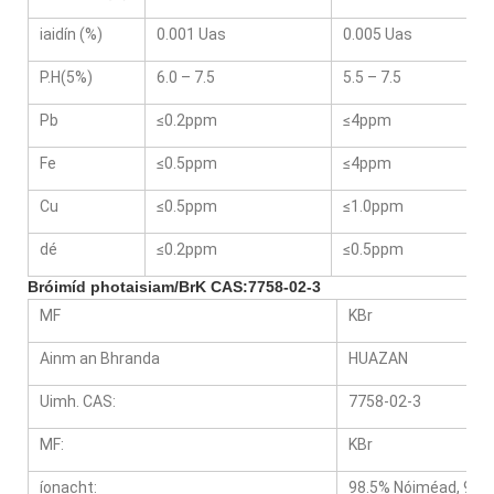
iaidín (%)
0.001 Uas
0.005 Uas
P.H(5%)
6.0 – 7.5
5.5 – 7.5
Pb
≤0.2ppm
≤4ppm
Fe
≤0.5ppm
≤4ppm
Cu
≤0.5ppm
≤1.0ppm
dé
≤0.2ppm
≤0.5ppm
Bróimíd photaisiam/BrK CAS:7758-02-3
MF
KBr
Ainm an Bhranda
HUAZAN
Uimh. CAS:
7758-02-3
MF:
KBr
íonacht:
98.5% Nóiméad, 99%