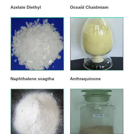
Azelate Diethyl
Ocsaíd Chaidmiam
Naphthalene scagtha
Anthraquinone