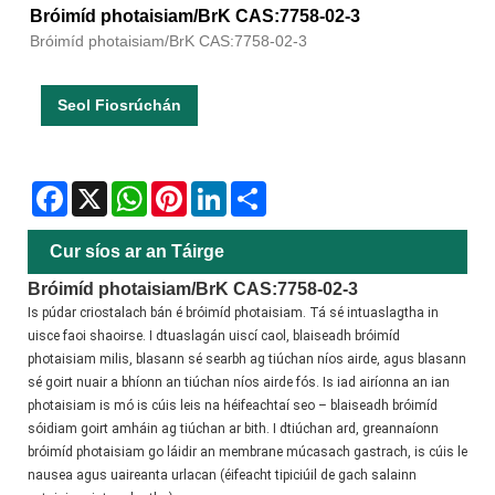
Bróimíd photaisiam/BrK CAS:7758-02-3
Bróimíd photaisiam/BrK CAS:7758-02-3
Seol Fiosrúchán
Facebook
X
WhatsApp
Pinterest
LinkedIn
Share
Cur síos ar an Táirge
Bróimíd photaisiam/BrK CAS:7758-02-3
Is púdar criostalach bán é bróimíd photaisiam. Tá sé intuaslagtha in 
uisce faoi shaoirse. I dtuaslagán uiscí caol, blaiseadh bróimíd 
photaisiam milis, blasann sé searbh ag tiúchan níos airde, agus blasann 
sé goirt nuair a bhíonn an tiúchan níos airde fós. Is iad airíonna an ian 
photaisiam is mó is cúis leis na héifeachtaí seo – blaiseadh bróimíd 
sóidiam goirt amháin ag tiúchan ar bith. I dtiúchan ard, greannaíonn 
bróimíd photaisiam go láidir an membrane múcasach gastrach, is cúis le 
nausea agus uaireanta urlacan (éifeacht tipiciúil de gach salainn 