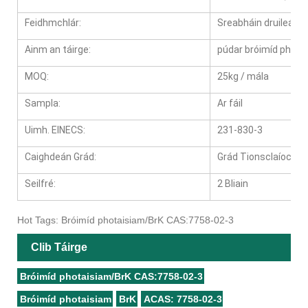
Feidhmchlár:
Sreabháin druileála, 
Ainm an táirge:
púdar bróimíd phota
MOQ:
25kg / mála
Sampla:
Ar fáil
Uimh. EINECS:
231-830-3
Caighdeán Grád:
Grád Tionsclaíoch
Seilfré:
2 Bliain
Hot Tags: Bróimíd photaisiam/BrK CAS:7758-02-3
Clib Táirge
Bróimíd photaisiam/BrK CAS:7758-02-3
Bróimíd photaisiam
BrK
ACAS: 7758-02-3