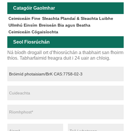
Catagóir Gaolmhar
Ceimiceáin Fine
Sleachta Plandaí & Sleachta Luibhe
Ullmhú Einsím
Breiseán Bia agus Beatha
Ceimiceáin Cógaisíochta
Seol Fiosrúchán
Ná bíodh drogall ort d’fhiosrúchán a thabhairt san fhoirm
thíos. Tabharfaimid freagra duit i 24 uair an chloig.