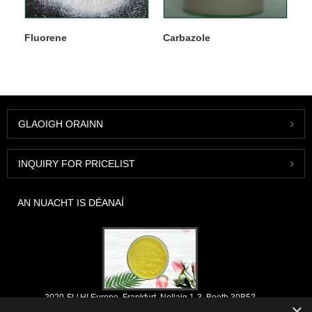
Fluorene
Carbazole
GLAOIGH ORAINN
INQUIRY FOR PRICELIST
AN NUACHT IS DÉANAÍ
2020-FI / HI Europe, Frankfurt, Nollaig 1-3, Booth 30B52
×