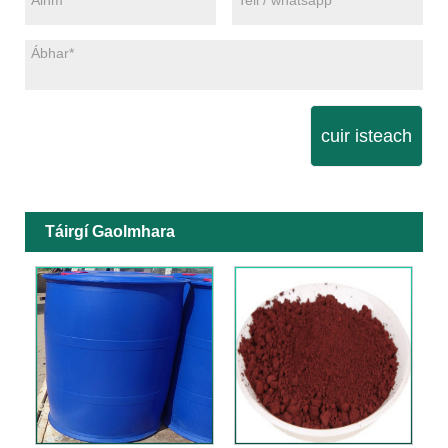
cuir isteach
Táirgí Gaolmhara