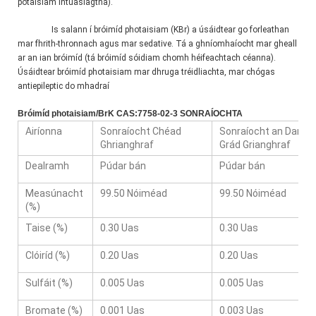
potaisiam intuaslagtha).
Is salann í bróimíd photaisiam (KBr) a úsáidtear go forleathan 
mar fhrith-thronnach agus mar sedative. Tá a ghníomhaíocht mar gheall 
ar an ian bróimíd (tá bróimíd sóidiam chomh héifeachtach céanna). 
Úsáidtear bróimíd photaisiam mar dhruga tréidliachta, mar chógas 
antiepileptic do mhadraí
Bróimíd photaisiam/BrK CAS:7758-02-3 SONRAÍOCHTA
Airíonna
Sonraíocht Chéad
Sonraíocht an Dara
Ghrianghraf
Grád Grianghraf
Dealramh
Púdar bán
Púdar bán
Measúnacht
99.50 Nóiméad
99.50 Nóiméad
(%)
Taise (%)
0.30 Uas
0.30 Uas
Clóiríd (%)
0.20 Uas
0.20 Uas
Sulfáit (%)
0.005 Uas
0.005 Uas
Bromate (%)
0.001 Uas
0.003 Uas