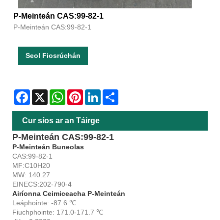
P-Meinteán CAS:99-82-1
P-Meinteán CAS:99-82-1
Seol Fiosrúchán
Facebook
X
WhatsApp
Pinterest
LinkedIn
Share
Cur síos ar an Táirge
P-Meinteán CAS:99-82-1
P-Meinteán Buneolas
CAS:99-82-1
MF:C10H20
MW: 140.27
EINECS:202-790-4
Airíonna Ceimiceacha P-Meinteán
Leáphointe: -87.6 ℃
Fiuchphointe: 171.0-171.7 ℃