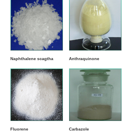
Naphthalene scagtha
Anthraquinone
Fluorene
Carbazole