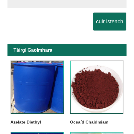
cuir isteach
Táirgí Gaolmhara
Azelate Diethyl
Ocsaíd Chaidmiam