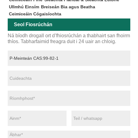
Ullmhú Einsím
Breiseán Bia agus Beatha
Ceimiceáin Cógaisíochta
Seol Fiosrúchán
Ná bíodh drogall ort d’fhiosrúchán a thabhairt san fhoirm
thíos. Tabharfaimid freagra duit i 24 uair an chloig.