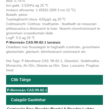
dlús: 0.7970
brú gaile: 3.52hPa ag 25 ℃
innéacs athraonta: 1.45562 (589.3 nm 22 ℃)
Boladh: péine
Tuaslagthacht Uisce: 620μg/L ag 20 ℃
Cobhsaíocht: Cobhsaí. Inadhainte - féadfaidh sé meascáin
phléascacha a dhéanamh le haer. Neamh-chomhoiriúnach le
gníomhairí ocsaídiúcháin láidir.
LogP: 5.6 ag 25 ℃
P-Meinteán CAS:99-82-1 Iarratais
Úsáidtear mar thuaslagóir le haghaidh cumhráin, gníomhaire
glantacháin, glantach, idirmheánach ceimiceach etc.
Hot Tags: P-Menthane CAS: 99-82-1, Déantóirí, Soláthraithe,
Monarcha, An tSín, Déanta sa tSín, Saor, Lascaine, Praghas
Íseal
Clib Táirge
P-Meinteán CAS:99-82-1
Catagóir Gaolmhar
Ceimiceáin Fine
Sleachta Plandaí & Sleachta Luibhe