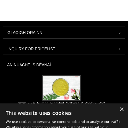
GLAOIGH ORAINN
INQUIRY FOR PRICELIST
AN NUACHT IS DÉANAÍ
2020-FI / HI Europe, Frankfurt, Nollaig 1-3, Booth 30B52
×
This website uses cookies
2021/03/30
Déanaimid na comhábhair agus na táirgí riachtanacha a fhorbairt, a
We use cookies to personalise content, ads and to analyse our traffic.
mhargú agus a dháileadh do thionscail nutraceuticals, forlíonta agus
We also share information about your use of our site with our